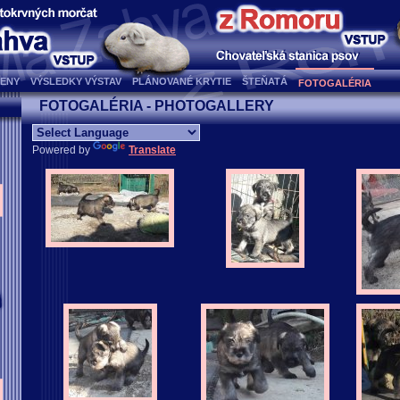
FENY
VÝSLEDKY VÝSTAV
PLÁNOVANÉ KRYTIE
ŠTEŇATÁ
FOTOGALÉRIA
FOTOGALÉRIA - PHOTOGALLERY
Powered by
Translate