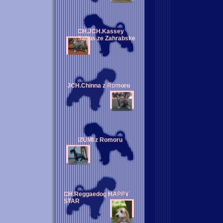
CH.JCH.Kassey
Saltus ze Zahrabske
JCH.Chinna z Romoru
IZUMI z Romoru
CH.Reggaedog HAPPY
STAR