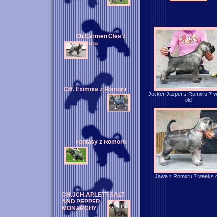
Ch.Carmen Clea z
Romoru
CH. Eximma z Romoru
Jocker Jasper z Romoru 7 
old
Fantasy z Romoru
Jawa z Romoru 7 weeks o
CH.JCH.ARLETT SALT
AND PEPPER
MONARCHY