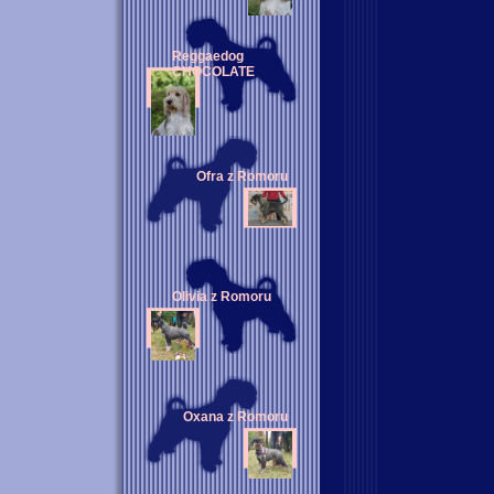
Reggaedog
CHOCOLATE
Ofra z Romoru
Olivia z Romoru
Oxana z Romoru