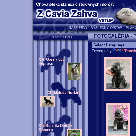
NAŠE FENY
VÝSLEDKY VÝSTAV
PLÁN
FOTOGALÉRIA -
NAŠE FENY
Powered by
Transl
CH. Genny Lee
Imprese
Ch. Melody Rezlark
Ch. Bonetta Detta z
Romoru